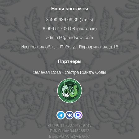
Наши контакты
8 499 686 06 39
(отель)
8 996 517 06 08
(ресторан)
admin1@grandsova.com
Ивановская обл., г. Плёс, ул. Варваринская, д.18
Партнеры
Зеленая Сова - Сестра Грандъ Совы
Telegram
VK
Max
ИНН/КПП: 780714219743
БИК банка: 044525593
Банк: АО "АЛЬФА-БАНК"