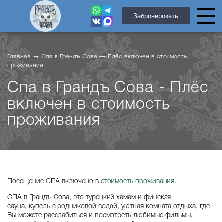
Забронировать
Главная
→
Спа в Грандъ Сова — Плёс включен в стоимость
проживания
Спа в Грандъ Сова - Плёс
включен в стоимость
проживания
Посещение СПА включено в
стоимость проживания
.
СПА в Грандъ Сова, это турецкий хамам и финская
сауна, купель с родниковой водой, уютная комната отдыха, где
Вы можете расслабиться и посмотреть любимые фильмы,